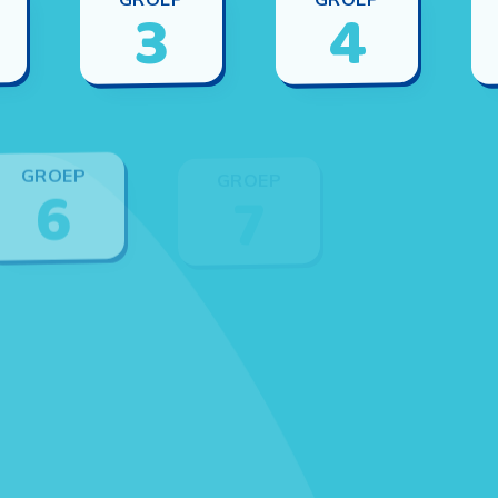
3
4
GROEP
6
GROEP
7
GROEP
8